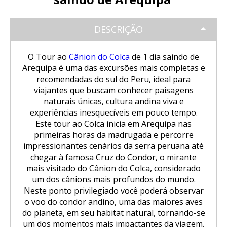
Trilha Salkantay 5D Machu Picchu |
SALKANTAY
Aventura Inca
Tour Salar de Uyuni de Bicicleta
Excursão Puno – Copacabana – Ilha
Natureza, cultura viva
do Sol
Excursão ao Vulcão Chachani (2
DESCRIÇÃO
Nascer do sol em Cusco visto de um
Tour Salar de Uyuni 2 Dias / 1 Noite
Trilha Salkantay 5D Machu Picchu |
PACOTES TURÍSTICOS
dias/1 noite): Aventura em Alta
Trilha Salkantay 4D | Rota Ancestral
balão de ar quente.
Natureza, cultura viva
Montanha
Excursão Sillustani Chullpas saindo
para Machu Picchu
O Tour ao
Cânion do Colca
de 1 dia saindo de
de Puno
Tour Salar de Uyuni 2 Dias / 1 Noite
Excursão de 1 dia a Machu Picchu /
Arequipa é uma das excursões mais completas e
BLOG
Trilha Salkantay 4D | Rota Ancestral
Excursão ao Cânion do Colca com
Trilha Salkantay 3D | Alta
Saindo de Cusco
recomendadas do sul do Peru, ideal para
para Machu Picchu
Conexão Taquile 3D/2N
Passeio pela Ilha dos Uros,
montanha e selva – Machu Picchu
Tour Salar de Uyuni 3 Dias / 2
viajantes que buscam conhecer paisagens
Amantaní e Taquile
Noites
CONTACTANOS
naturais únicas, cultura andina viva e
Trilha Salkantay 2D | Caminhada na
experiências inesquecíveis em pouco tempo.
Huchuy Qosqo Trek 3D/2N | Machu
montanha
Este tour ao Colca inicia em Arequipa nas
Picchu
primeiras horas da madrugada e percorre
impressionantes cenários da serra peruana até
Trilha Salkantay 3D | Alta
Tour Machu Picchu, Montanha das
montanha e selva – Machu Picchu
chegar à famosa Cruz do Condor, o mirante
Cores e Lagoa Humantay 3 dias
mais visitado do Cânion do Colca, considerado
um dos cânions mais profundos do mundo.
Neste ponto privilegiado você poderá observar
o voo do condor andino, uma das maiores aves
do planeta, em seu habitat natural, tornando-se
um dos momentos mais impactantes da viagem.