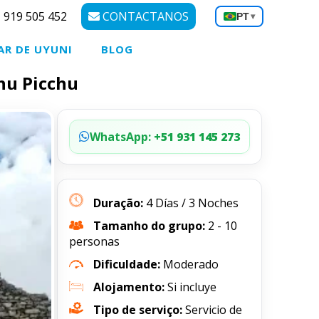
 919 505 452
CONTACTANOS
PT
▾
AR DE UYUNI
BLOG
hu Picchu
WhatsApp:
+51 931 145 273
Duração:
4 Días / 3 Noches
Tamanho do grupo:
2 - 10
personas
Dificuldade:
Moderado
Alojamento:
Si incluye
Tipo de serviço:
Servicio de