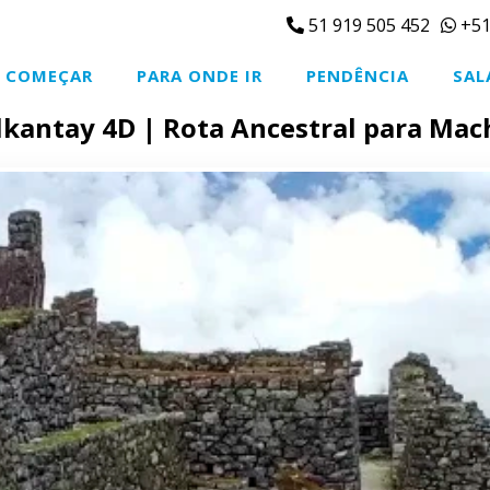
51 919 505 452
+51
COMEÇAR
PARA ONDE IR
PENDÊNCIA
SAL
alkantay 4D | Rota Ancestral para Mac