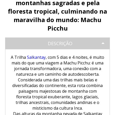
Trilha Salkantay 5D Machu Picchu |
montanhas sagradas e pela
SALKANTAY
Aventura Inca
Tour Salar de Uyuni de Bicicleta
Excursão Puno – Copacabana – Ilha
Natureza, cultura viva
floresta tropical, culminando na
do Sol
Excursão ao Vulcão Chachani (2
Nascer do sol em Cusco visto de um
Tour Salar de Uyuni 2 Dias / 1 Noite
Trilha Salkantay 5D Machu Picchu |
maravilha do mundo: Machu
PACOTES TURÍSTICOS
dias/1 noite): Aventura em Alta
Trilha Salkantay 4D | Rota Ancestral
balão de ar quente.
Natureza, cultura viva
Montanha
Excursão Sillustani Chullpas saindo
para Machu Picchu
Picchu
de Puno
Tour Salar de Uyuni 2 Dias / 1 Noite
Excursão de 1 dia a Machu Picchu /
BLOG
Trilha Salkantay 4D | Rota Ancestral
Excursão ao Cânion do Colca com
Trilha Salkantay 3D | Alta
Saindo de Cusco
para Machu Picchu
Conexão Taquile 3D/2N
DESCRIÇÃO
Passeio pela Ilha dos Uros,
montanha e selva – Machu Picchu
Tour Salar de Uyuni 3 Dias / 2
Amantaní e Taquile
Noites
CONTACTANOS
Trilha Salkantay 2D | Caminhada na
A Trilha
Salkantay
, com 5 dias e 4 noites, é muito
Huchuy Qosqo Trek 3D/2N | Machu
montanha
mais do que uma viagem a Machu Picchu: é uma
Picchu
jornada transformadora, uma conexão com a
natureza e um caminho de autodescoberta.
Trilha Salkantay 3D | Alta
Tour Machu Picchu, Montanha das
montanha e selva – Machu Picchu
Considerada uma das trilhas mais belas e
Cores e Lagoa Humantay 3 dias
diversificadas do continente, esta rota combina
paisagens majestosas de montanha com
floresta tropical exuberante, lagos glaciais,
trilhas ancestrais, comunidades andinas e o
misticismo da cultura Inca.
Das alturas da montanha nevada de Salkantay