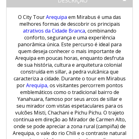
DESCRIÇÃO
Trilha Salkantay 5D Machu Picchu |
SALKANTAY
Aventura Inca
Tour Salar de Uyuni de Bicicleta
Excursão Puno – Copacabana – Ilha
Natureza, cultura viva
do Sol
Excursão ao Vulcão Chachani (2
O City Tour
Arequipa
em Mirabus é uma das
Nascer do sol em Cusco visto de um
Tour Salar de Uyuni 2 Dias / 1 Noite
Trilha Salkantay 5D Machu Picchu |
PACOTES TURÍSTICOS
dias/1 noite): Aventura em Alta
melhores formas de descobrir os principais
Trilha Salkantay 4D | Rota Ancestral
balão de ar quente.
Natureza, cultura viva
Montanha
Excursão Sillustani Chullpas saindo
para Machu Picchu
atrativos da Cidade Branca
, combinando
de Puno
conforto, segurança e uma experiência
Tour Salar de Uyuni 2 Dias / 1 Noite
Excursão de 1 dia a Machu Picchu /
BLOG
Trilha Salkantay 4D | Rota Ancestral
panorâmica única. Este percurso é ideal para
Excursão ao Cânion do Colca com
Trilha Salkantay 3D | Alta
Saindo de Cusco
para Machu Picchu
quem deseja conhecer o mais importante de
Conexão Taquile 3D/2N
Passeio pela Ilha dos Uros,
montanha e selva – Machu Picchu
Tour Salar de Uyuni 3 Dias / 2
Arequipa em poucas horas, enquanto desfruta
Amantaní e Taquile
Noites
CONTACTANOS
de sua história, cultura e arquitetura colonial
Trilha Salkantay 2D | Caminhada na
Huchuy Qosqo Trek 3D/2N | Machu
construída em sillar, a pedra vulcânica que
montanha
Picchu
caracteriza a cidade. Durante o tour em Mirabus
por
Arequipa,
os visitantes percorrem pontos
Trilha Salkantay 3D | Alta
emblemáticos como o tradicional bairro de
Tour Machu Picchu, Montanha das
montanha e selva – Machu Picchu
Yanahuara, famoso por seus arcos de sillar e
Cores e Lagoa Humantay 3 dias
seu mirador com vistas espetaculares para os
vulcões Misti, Chachani e Pichu Pichu. O trajeto
continua em direção ao Mirador de Carmen Alto,
onde se pode apreciar a zona rural (campiña) de
Arequipa, o vale do rio Chili e o contraste natural