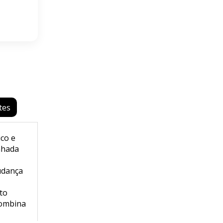
tes
ico e
nhada
udança
to
combina