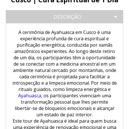
Trilha Salkantay 5D Machu Picchu |
SALKANTAY
Aventura Inca
Tour Salar de Uyuni de Bicicleta
Excursão Puno – Copacabana – Ilha
Natureza, cultura viva
do Sol
Excursão ao Vulcão Chachani (2
DESCRIÇÃO
Nascer do sol em Cusco visto de um
Tour Salar de Uyuni 2 Dias / 1 Noite
Trilha Salkantay 5D Machu Picchu |
PACOTES TURÍSTICOS
dias/1 noite): Aventura em Alta
Trilha Salkantay 4D | Rota Ancestral
balão de ar quente.
Natureza, cultura viva
Montanha
Excursão Sillustani Chullpas saindo
para Machu Picchu
A cerimônia de Ayahuasca em Cusco é uma
de Puno
Tour Salar de Uyuni 2 Dias / 1 Noite
Excursão de 1 dia a Machu Picchu /
experiência profunda de cura espiritual e
BLOG
Trilha Salkantay 4D | Rota Ancestral
Excursão ao Cânion do Colca com
Trilha Salkantay 3D | Alta
Saindo de Cusco
purificação energética, conduzida por xamãs
para Machu Picchu
Conexão Taquile 3D/2N
Passeio pela Ilha dos Uros,
montanha e selva – Machu Picchu
Tour Salar de Uyuni 3 Dias / 2
amazônicos experientes. Ao longo deste retiro
Amantaní e Taquile
Noites
CONTACTANOS
de um dia, os participantes têm a oportunidade
Trilha Salkantay 2D | Caminhada na
de se conectar com a medicina ancestral em um
Huchuy Qosqo Trek 3D/2N | Machu
montanha
ambiente natural cercado por montanhas, onde
Picchu
cada cerimônia é projetada para facilitar a
introspecção e a limpeza emocional. Por meio de
Trilha Salkantay 3D | Alta
Tour Machu Picchu, Montanha das
montanha e selva – Machu Picchu
rituais guiados, como limpeza energética e
Cores e Lagoa Humantay 3 dias
Ayahuasca
, os participantes vivenciam uma
transformação pessoal que lhes permite
libertar-se de bloqueios emocionais e alcançar
um estado de paz interior.
Este tour de Ayahuasca é ideal para quem busca
uma experiência de renovação emocional e uma