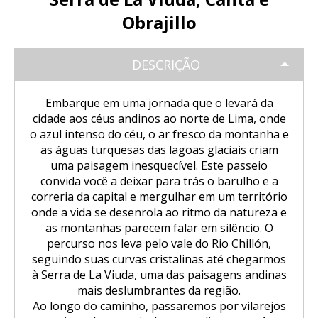
Trilha Salkantay 5D Machu Picchu |
SALKANTAY
Aventura Inca
Tour Salar de Uyuni de Bicicleta
Excursão Puno – Copacabana – Ilha
Natureza, cultura viva
Obrajillo
do Sol
Excursão ao Vulcão Chachani (2
Nascer do sol em Cusco visto de um
Tour Salar de Uyuni 2 Dias / 1 Noite
Trilha Salkantay 5D Machu Picchu |
PACOTES TURÍSTICOS
dias/1 noite): Aventura em Alta
Trilha Salkantay 4D | Rota Ancestral
balão de ar quente.
Natureza, cultura viva
DESCRIÇÃO
Montanha
Excursão Sillustani Chullpas saindo
para Machu Picchu
de Puno
Tour Salar de Uyuni 2 Dias / 1 Noite
Excursão de 1 dia a Machu Picchu /
BLOG
Trilha Salkantay 4D | Rota Ancestral
Embarque em uma jornada que o levará da
Excursão ao Cânion do Colca com
Trilha Salkantay 3D | Alta
Saindo de Cusco
para Machu Picchu
cidade aos céus andinos ao norte de Lima, onde
Conexão Taquile 3D/2N
Passeio pela Ilha dos Uros,
montanha e selva – Machu Picchu
Tour Salar de Uyuni 3 Dias / 2
o azul intenso do céu, o ar fresco da montanha e
Amantaní e Taquile
Noites
CONTACTANOS
as águas turquesas das lagoas glaciais criam
Trilha Salkantay 2D | Caminhada na
Huchuy Qosqo Trek 3D/2N | Machu
uma paisagem inesquecível. Este passeio
montanha
Picchu
convida você a deixar para trás o barulho e a
correria da capital e mergulhar em um território
Trilha Salkantay 3D | Alta
onde a vida se desenrola ao ritmo da natureza e
Tour Machu Picchu, Montanha das
montanha e selva – Machu Picchu
Cores e Lagoa Humantay 3 dias
as montanhas parecem falar em silêncio. O
percurso nos leva pelo vale do Rio Chillón,
seguindo suas curvas cristalinas até chegarmos
à Serra de La Viuda, uma das paisagens andinas
mais deslumbrantes da região.
Ao longo do caminho, passaremos por vilarejos