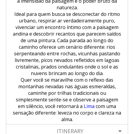
a imensidão da paisagem e o poder bruto da
natureza.
Ideal para quem busca se desconectar do ritmo
urbano, respirar ar verdadeiramente puro,
vivenciar um encontro íntimo com a paisagem
andina e descobrir recantos que parecem saídos
de uma pintura. Cada parada ao longo do
caminho oferece um cenário diferente: rios
serpenteando entre rochas, vicunhas pastando
livremente, picos nevados refletidos em lagoas
cristalinas, prados ondulantes onde o sol e as
nuvens brincam ao longo do dia.
Quer você se maravilhe com o reflexo das
montanhas nevadas nas águas esmeraldas,
caminhe por trilhas tradicionais ou
simplesmente sente-se e observe a paisagem
em silêncio, você retornará a
Lima
com uma
sensação diferente: leveza no corpo e clareza na
alma.
ITINERARY