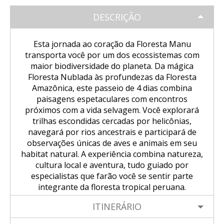
Trilha Salkantay 5D Machu Picchu |
SALKANTAY
Aventura Inca
Tour Salar de Uyuni de Bicicleta
Excursão Puno – Copacabana – Ilha
Natureza, cultura viva
DESCRIÇÃO
do Sol
Excursão ao Vulcão Chachani (2
Nascer do sol em Cusco visto de um
Tour Salar de Uyuni 2 Dias / 1 Noite
Trilha Salkantay 5D Machu Picchu |
PACOTES TURÍSTICOS
dias/1 noite): Aventura em Alta
Trilha Salkantay 4D | Rota Ancestral
balão de ar quente.
Natureza, cultura viva
Esta jornada ao coração da Floresta Manu
Montanha
Excursão Sillustani Chullpas saindo
para Machu Picchu
transporta você por um dos ecossistemas com
de Puno
Tour Salar de Uyuni 2 Dias / 1 Noite
Excursão de 1 dia a Machu Picchu /
maior biodiversidade do planeta. Da mágica
BLOG
Trilha Salkantay 4D | Rota Ancestral
Excursão ao Cânion do Colca com
Trilha Salkantay 3D | Alta
Saindo de Cusco
Floresta Nublada às profundezas da Floresta
para Machu Picchu
Conexão Taquile 3D/2N
Passeio pela Ilha dos Uros,
montanha e selva – Machu Picchu
Tour Salar de Uyuni 3 Dias / 2
Amazônica, este passeio de 4 dias combina
Amantaní e Taquile
Noites
paisagens espetaculares com encontros
CONTACTANOS
Trilha Salkantay 2D | Caminhada na
próximos com a vida selvagem. Você explorará
Huchuy Qosqo Trek 3D/2N | Machu
montanha
trilhas escondidas cercadas por helicônias,
Picchu
navegará por rios ancestrais e participará de
observações únicas de aves e animais em seu
Trilha Salkantay 3D | Alta
Tour Machu Picchu, Montanha das
habitat natural. A experiência combina natureza,
montanha e selva – Machu Picchu
Cores e Lagoa Humantay 3 dias
cultura local e aventura, tudo guiado por
especialistas que farão você se sentir parte
integrante da floresta tropical peruana.
ITINERÁRIO