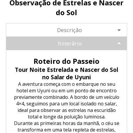
Observação de Estrelas e Nascer
Trilha Salkantay 5D Machu Picchu |
SALKANTAY
Aventura Inca
Tour Salar de Uyuni de Bicicleta
Excursão Puno – Copacabana – Ilha
Natureza, cultura viva
do Sol
do Sol
Excursão ao Vulcão Chachani (2
Nascer do sol em Cusco visto de um
Tour Salar de Uyuni 2 Dias / 1 Noite
Trilha Salkantay 5D Machu Picchu |
PACOTES TURÍSTICOS
dias/1 noite): Aventura em Alta
Trilha Salkantay 4D | Rota Ancestral
balão de ar quente.
Natureza, cultura viva
Montanha
Excursão Sillustani Chullpas saindo
para Machu Picchu
Descrição
de Puno
Tour Salar de Uyuni 2 Dias / 1 Noite
Excursão de 1 dia a Machu Picchu /
BLOG
Trilha Salkantay 4D | Rota Ancestral
Itinerário
Excursão ao Cânion do Colca com
Trilha Salkantay 3D | Alta
Saindo de Cusco
para Machu Picchu
Conexão Taquile 3D/2N
Passeio pela Ilha dos Uros,
montanha e selva – Machu Picchu
Tour Salar de Uyuni 3 Dias / 2
Amantaní e Taquile
Noites
CONTACTANOS
Roteiro do Passeio
Trilha Salkantay 2D | Caminhada na
Huchuy Qosqo Trek 3D/2N | Machu
Tour Noite Estrelada e Nascer do Sol
montanha
Picchu
no Salar de Uyuni
A aventura começa com o embarque no seu
Trilha Salkantay 3D | Alta
Tour Machu Picchu, Montanha das
hotel em Uyuni ou em um ponto de encontro
montanha e selva – Machu Picchu
Cores e Lagoa Humantay 3 dias
previamente combinado. A bordo de um veículo
4×4, seguimos para um local isolado no salar,
ideal para observar as estrelas na escuridão
total e longe da poluição luminosa.
Durante as primeiras horas da manhã, o céu se
transforma em uma tela repleta de estrelas,