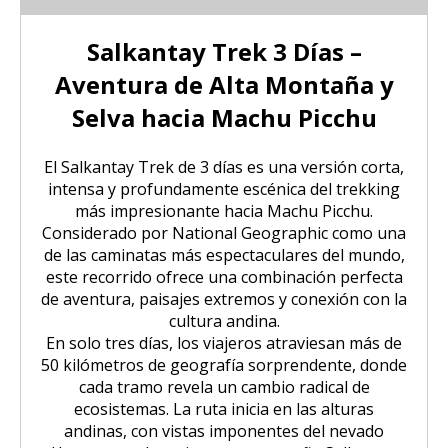
Trilha Salkantay 5D Machu Picchu |
SALKANTAY
Aventura Inca
Tour Salar de Uyuni de Bicicleta
Excursão Puno – Copacabana – Ilha
Natureza, cultura viva
do Sol
Salkantay Trek 3 Días –
Excursão ao Vulcão Chachani (2
Nascer do sol em Cusco visto de um
Tour Salar de Uyuni 2 Dias / 1 Noite
Trilha Salkantay 5D Machu Picchu |
PACOTES TURÍSTICOS
dias/1 noite): Aventura em Alta
Trilha Salkantay 4D | Rota Ancestral
Aventura de Alta Montaña y
balão de ar quente.
Natureza, cultura viva
Montanha
Excursão Sillustani Chullpas saindo
para Machu Picchu
Selva hacia Machu Picchu
de Puno
Tour Salar de Uyuni 2 Dias / 1 Noite
Excursão de 1 dia a Machu Picchu /
BLOG
Trilha Salkantay 4D | Rota Ancestral
Excursão ao Cânion do Colca com
Trilha Salkantay 3D | Alta
Saindo de Cusco
para Machu Picchu
El Salkantay Trek de 3 días es una versión corta,
Conexão Taquile 3D/2N
Passeio pela Ilha dos Uros,
montanha e selva – Machu Picchu
Tour Salar de Uyuni 3 Dias / 2
intensa y profundamente escénica del trekking
Amantaní e Taquile
Noites
CONTACTANOS
más impresionante hacia Machu Picchu.
Trilha Salkantay 2D | Caminhada na
Huchuy Qosqo Trek 3D/2N | Machu
Considerado por National Geographic como una
montanha
Picchu
de las caminatas más espectaculares del mundo,
este recorrido ofrece una combinación perfecta
Trilha Salkantay 3D | Alta
de aventura, paisajes extremos y conexión con la
Tour Machu Picchu, Montanha das
montanha e selva – Machu Picchu
Cores e Lagoa Humantay 3 dias
cultura andina.
En solo tres días, los viajeros atraviesan más de
50 kilómetros de geografía sorprendente, donde
cada tramo revela un cambio radical de
ecosistemas. La ruta inicia en las alturas
andinas, con vistas imponentes del nevado