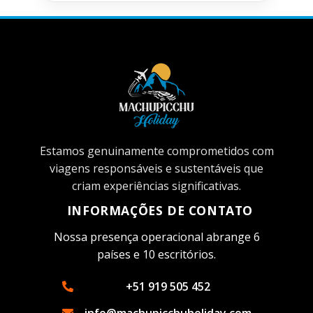
Estamos genuinamente comprometidos com
viagens responsáveis ​​e sustentáveis ​​que
criam experiências significativas.
INFORMAÇÕES DE CONTATO
Nossa presença operacional abrange 6
países e 10 escritórios.
+51 919 505 452
info@machupicchuholiday.com