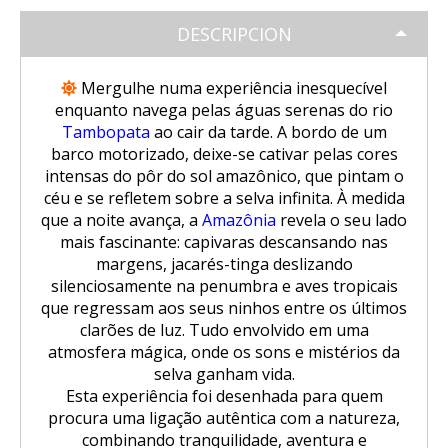
Trilha Salkantay 5D Machu Picchu |
SALKANTAY
Aventura Inca
Tour Salar de Uyuni de Bicicleta
Excursão Puno – Copacabana – Ilha
Natureza, cultura viva
DESCRIPCION
do Sol
Excursão ao Vulcão Chachani (2
Nascer do sol em Cusco visto de um
Tour Salar de Uyuni 2 Dias / 1 Noite
Trilha Salkantay 5D Machu Picchu |
PACOTES TURÍSTICOS
dias/1 noite): Aventura em Alta
Trilha Salkantay 4D | Rota Ancestral
balão de ar quente.
Natureza, cultura viva
Mergulhe numa experiência inesquecível
Montanha
Excursão Sillustani Chullpas saindo
para Machu Picchu
enquanto navega pelas águas serenas do rio
de Puno
Tour Salar de Uyuni 2 Dias / 1 Noite
Excursão de 1 dia a Machu Picchu /
Tambopata
ao cair da tarde. A bordo de um
BLOG
Trilha Salkantay 4D | Rota Ancestral
Excursão ao Cânion do Colca com
Trilha Salkantay 3D | Alta
Saindo de Cusco
barco motorizado, deixe-se cativar pelas cores
para Machu Picchu
Conexão Taquile 3D/2N
Passeio pela Ilha dos Uros,
montanha e selva – Machu Picchu
Tour Salar de Uyuni 3 Dias / 2
intensas do pôr do sol amazônico, que pintam o
Amantaní e Taquile
Noites
céu e se refletem sobre a selva infinita. À medida
CONTACTANOS
Trilha Salkantay 2D | Caminhada na
que a noite avança, a
Amazônia
revela o seu lado
Huchuy Qosqo Trek 3D/2N | Machu
montanha
mais fascinante: capivaras descansando nas
Picchu
margens, jacarés-tinga deslizando
silenciosamente na penumbra e aves tropicais
Trilha Salkantay 3D | Alta
Tour Machu Picchu, Montanha das
que regressam aos seus ninhos entre os últimos
montanha e selva – Machu Picchu
Cores e Lagoa Humantay 3 dias
clarões de luz. Tudo envolvido em uma
atmosfera mágica, onde os sons e mistérios da
selva ganham vida.
Esta experiência foi desenhada para quem
procura uma ligação autêntica com a natureza,
combinando tranquilidade, aventura e