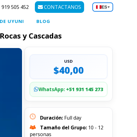
 919 505 452
CONTACTANOS
ES
▾
 DE UYUNI
BLOG
 Rocas y Cascadas
USD
$40,00
WhatsApp:
+51 931 145 273
Duración:
Full day
Tamaño del Grupo:
10 - 12
personas