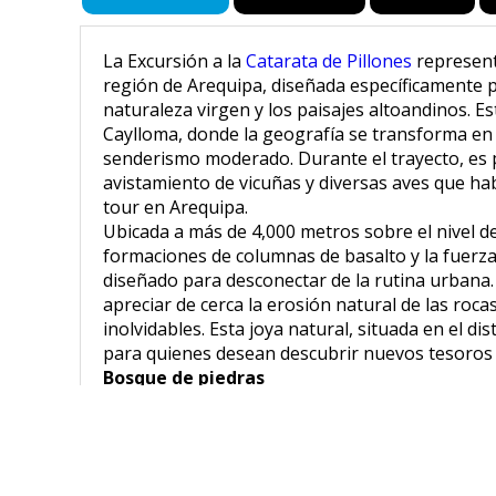
La Excursión a la
Catarata de Pillones
represent
región de Arequipa, diseñada específicamente 
naturaleza virgen y los paisajes altoandinos. Es
Caylloma, donde la geografía se transforma en u
senderismo moderado. Durante el trayecto, es po
avistamiento de vicuñas y diversas aves que hab
tour en Arequipa.
Ubicada a más de 4,000 metros sobre el nivel d
formaciones de columnas de basalto y la fuerza
diseñado para desconectar de la rutina urbana.
apreciar de cerca la erosión natural de las roc
inolvidables. Esta joya natural, situada en el d
para quienes desean descubrir nuevos tesoros tu
Bosque de piedras
Complementando esta aventura, el recorrido se 
laboratorio geológico natural donde la erosión 
difíciles de encontrar en otro lugar del mundo.
de la naturaleza, convirtiéndolo en un punto e