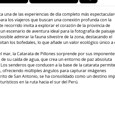
a una de las experiencias de día completo más espectacular
para los viajeros que buscan una conexión profunda con la
te recorrido invita a explorar el corazón de la provincia de
n escenario de aventura ideal para la fotografía de paisajes
sible admirar la fauna silvestre de la zona, destacando el
itan los bofedales, lo que añade un valor ecológico único a 
el mar, la Catarata de Pillones sorprende por sus imponente
 de su caída de agua, que crea un entorno de paz absoluta
 Los senderos que conducen a la base de la catarata permit
as, ofreciendo múltiples ángulos para capturar imágenes
istrito de San Antonio, se ha consolidado como un destino im
rísticos en la ruta hacia el sur del Perú.
extiende hacia el fascinante Bosque de Piedras de Imata, u
del viento y el paso de los siglos han esculpido figuras capr
 Caminar por este paraje místico permite observar de cerca e
stratégico para el turismo de naturaleza y geología. La comb