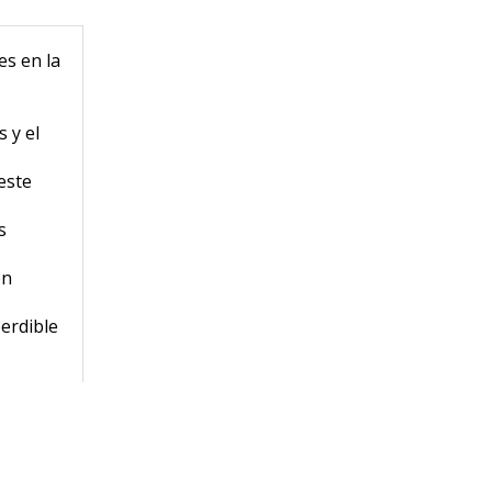
es en la
 y el
este
s
en
perdible
n
ichosas
l arte
inación