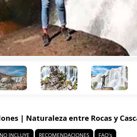
llones | Naturaleza entre Rocas y Cas
NO INCLUYE
RECOMENDACIONES
FAQ's