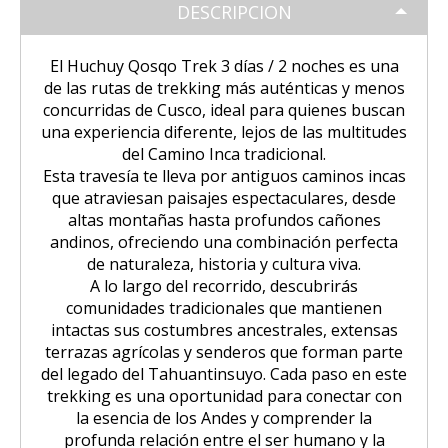
Tour Puno – Copacabana – Isla del
Huchuy Qosqo Trek 3D/2N | Machu
SALKANTAY
Inca
DESCRIPCION
Coloniales entre Sillar
Tour Salar de Uyuni 2 Días / 1
Sol
Picchu
Noche
Amanecer en Cusco desde un Globo
El Huchuy Qosqo Trek 3 días / 2 noches es una
Excursión a la Catarata de Pillones |
Salkantay Trek 4D| Ruta Ancestral
PAQUETES TURÍSTICOS
Tour Chullpas de Sillustani desde
Tour Camino Inca 1 Día / Trekking
Aerostático
Naturaleza entre Rocas y Cascadas
La Paz | Ruta de la muerte en
hacia Machu Picchu
de las rutas de trekking más auténticas y menos
Puno
Inolvidable a Machu Picchu
bicicleta
concurridas de Cusco, ideal para quienes buscan
Tour Perú: Lima – Arequipa – Cusco
una experiencia diferente, lejos de las multitudes
BLOG
Salkantay Trek 2D| Caminata
Tour Isla de los Uros, Amantaní y
Tour Machu Picchu, Montaña de
del Camino Inca tradicional.
Copacabana desde la Paz | Full day
Montañas Glaciares y Selva Andina
Taquile
Colores y Laguna Humantay 3 días
Esta travesía te lleva por antiguos caminos incas
Tour Machu Picchu 5Dias/4Noches
que atraviesan paisajes espectaculares, desde
CONTACTANOS
Tiwanaku desde La Paz | Full day
altas montañas hasta profundos cañones
Tour Machu Picchu 1 Día / Desde
Tour Machu Picchu 4 Días/3Noches
andinos, ofreciendo una combinación perfecta
Cusco
de naturaleza, historia y cultura viva.
A lo largo del recorrido, descubrirás
Choquequirao Trek 4 dias 3 noches
Salkantay Trek 4D| Ruta Ancestral
comunidades tradicionales que mantienen
hacia Machu Picchu
intactas sus costumbres ancestrales, extensas
terrazas agrícolas y senderos que forman parte
del legado del Tahuantinsuyo. Cada paso en este
trekking es una oportunidad para conectar con
la esencia de los Andes y comprender la
profunda relación entre el ser humano y la