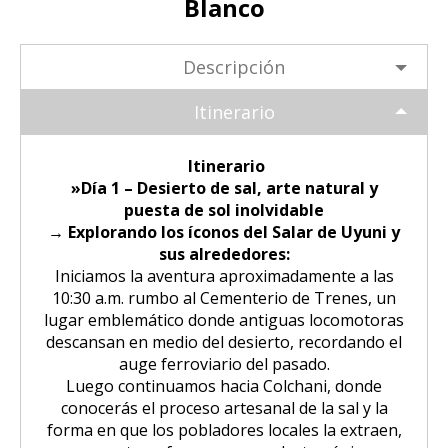
Blanco
Tour Puno – Copacabana – Isla del
Huchuy Qosqo Trek 3D/2N | Machu
SALKANTAY
Inca
Coloniales entre Sillar
Tour Salar de Uyuni 2 Días / 1
Sol
Picchu
Noche
Amanecer en Cusco desde un Globo
Descripción
Excursión a la Catarata de Pillones |
Salkantay Trek 4D| Ruta Ancestral
PAQUETES TURÍSTICOS
Tour Chullpas de Sillustani desde
Tour Camino Inca 1 Día / Trekking
Aerostático
Naturaleza entre Rocas y Cascadas
La Paz | Ruta de la muerte en
hacia Machu Picchu
Puno
Inolvidable a Machu Picchu
bicicleta
Itinerario
Tour Perú: Lima – Arequipa – Cusco
BLOG
Salkantay Trek 2D| Caminata
Tour Isla de los Uros, Amantaní y
Tour Machu Picchu, Montaña de
Copacabana desde la Paz | Full day
Montañas Glaciares y Selva Andina
Itinerario
Taquile
Colores y Laguna Humantay 3 días
Tour Machu Picchu 5Dias/4Noches
»Día 1 – Desierto de sal, arte natural y
CONTACTANOS
puesta de sol inolvidable
Tiwanaku desde La Paz | Full day
Tour Machu Picchu 1 Día / Desde
→ Explorando los íconos del Salar de Uyuni y
Tour Machu Picchu 4 Días/3Noches
Cusco
sus alrededores:
Iniciamos la aventura aproximadamente a las
Choquequirao Trek 4 dias 3 noches
10:30 a.m. rumbo al Cementerio de Trenes, un
Salkantay Trek 4D| Ruta Ancestral
hacia Machu Picchu
lugar emblemático donde antiguas locomotoras
descansan en medio del desierto, recordando el
auge ferroviario del pasado.
Luego continuamos hacia Colchani, donde
conocerás el proceso artesanal de la sal y la
forma en que los pobladores locales la extraen,