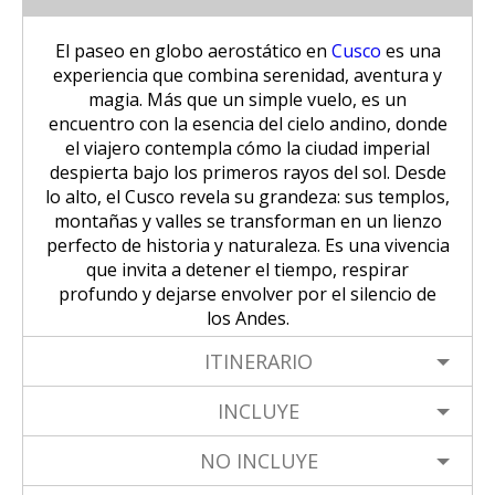
Tour Puno – Copacabana – Isla del
Huchuy Qosqo Trek 3D/2N | Machu
SALKANTAY
Inca
Coloniales entre Sillar
Tour Salar de Uyuni 2 Días / 1
Sol
Picchu
Noche
El paseo en globo aerostático en
Cusco
es una
Amanecer en Cusco desde un Globo
Excursión a la Catarata de Pillones |
Salkantay Trek 4D| Ruta Ancestral
experiencia que combina serenidad, aventura y
PAQUETES TURÍSTICOS
Tour Chullpas de Sillustani desde
Tour Camino Inca 1 Día / Trekking
Aerostático
Naturaleza entre Rocas y Cascadas
La Paz | Ruta de la muerte en
hacia Machu Picchu
magia. Más que un simple vuelo, es un
Puno
Inolvidable a Machu Picchu
bicicleta
encuentro con la esencia del cielo andino, donde
Tour Perú: Lima – Arequipa – Cusco
el viajero contempla cómo la ciudad imperial
BLOG
Salkantay Trek 2D| Caminata
Tour Isla de los Uros, Amantaní y
Tour Machu Picchu, Montaña de
despierta bajo los primeros rayos del sol. Desde
Copacabana desde la Paz | Full day
Montañas Glaciares y Selva Andina
Taquile
Colores y Laguna Humantay 3 días
lo alto, el Cusco revela su grandeza: sus templos,
Tour Machu Picchu 5Dias/4Noches
CONTACTANOS
montañas y valles se transforman en un lienzo
Tiwanaku desde La Paz | Full day
perfecto de historia y naturaleza. Es una vivencia
Tour Machu Picchu 1 Día / Desde
Tour Machu Picchu 4 Días/3Noches
que invita a detener el tiempo, respirar
Cusco
profundo y dejarse envolver por el silencio de
los Andes.
Choquequirao Trek 4 dias 3 noches
Salkantay Trek 4D| Ruta Ancestral
hacia Machu Picchu
ITINERARIO
INCLUYE
NO INCLUYE