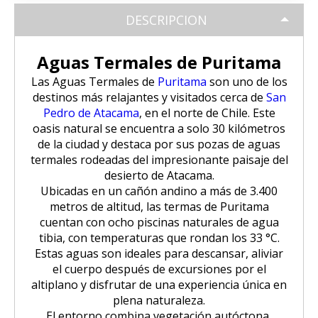
Tour Puno – Copacabana – Isla del
Huchuy Qosqo Trek 3D/2N | Machu
SALKANTAY
Inca
Coloniales entre Sillar
Tour Salar de Uyuni 2 Días / 1
Sol
Picchu
DESCRIPCION
Noche
Amanecer en Cusco desde un Globo
Excursión a la Catarata de Pillones |
Salkantay Trek 4D| Ruta Ancestral
PAQUETES TURÍSTICOS
Tour Chullpas de Sillustani desde
Tour Camino Inca 1 Día / Trekking
Aguas Termales de Puritama
Aerostático
Naturaleza entre Rocas y Cascadas
La Paz | Ruta de la muerte en
hacia Machu Picchu
Puno
Inolvidable a Machu Picchu
bicicleta
Las Aguas Termales de
Puritama
son uno de los
Tour Perú: Lima – Arequipa – Cusco
BLOG
destinos más relajantes y visitados cerca de
San
Salkantay Trek 2D| Caminata
Tour Isla de los Uros, Amantaní y
Tour Machu Picchu, Montaña de
Pedro de Atacama
, en el norte de Chile. Este
Copacabana desde la Paz | Full day
Montañas Glaciares y Selva Andina
Taquile
Colores y Laguna Humantay 3 días
oasis natural se encuentra a solo 30 kilómetros
Tour Machu Picchu 5Dias/4Noches
CONTACTANOS
de la ciudad y destaca por sus pozas de aguas
Tiwanaku desde La Paz | Full day
termales rodeadas del impresionante paisaje del
Tour Machu Picchu 1 Día / Desde
Tour Machu Picchu 4 Días/3Noches
Cusco
desierto de Atacama.
Ubicadas en un cañón andino a más de 3.400
metros de altitud, las termas de Puritama
Choquequirao Trek 4 dias 3 noches
Salkantay Trek 4D| Ruta Ancestral
cuentan con ocho piscinas naturales de agua
hacia Machu Picchu
tibia, con temperaturas que rondan los 33 °C.
Estas aguas son ideales para descansar, aliviar
el cuerpo después de excursiones por el
altiplano y disfrutar de una experiencia única en
plena naturaleza.
El entorno combina vegetación autóctona,