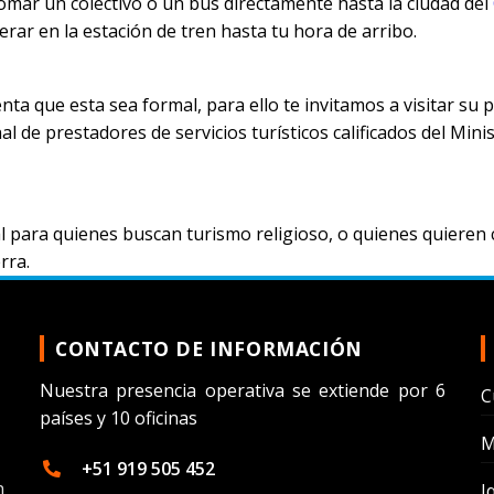
tomar un colectivo o un bus directamente hasta la ciudad del
rar en la estación de tren hasta tu hora de arribo.
ta que esta sea formal, para ello te invitamos a visitar su 
al de prestadores de servicios turísticos calificados del Mini
l para quienes buscan turismo religioso, o quienes quieren
rra.
CONTACTO DE INFORMACIÓN
Nuestra presencia operativa se extiende por 6
C
países y 10 oficinas
M
+51 919 505 452
n
I