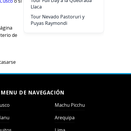
Tour Full Day a la Quebrada
Cusco
o si
Llaca
Tour Nevado Pastoruri y
Puyas Raymondi
página
sterio de
 casarse
MENU DE NAVEGACIÓN
usco
Machu Picchu
anu
Arequipa
quitos
Lima