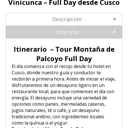
Vinicunca – Full Day desde Cusco
Tour Puno – Copacabana – Isla del
Huchuy Qosqo Trek 3D/2N | Machu
SALKANTAY
Inca
Coloniales entre Sillar
Tour Salar de Uyuni 2 Días / 1
Sol
Picchu
Noche
Amanecer en Cusco desde un Globo
Descripción
Excursión a la Catarata de Pillones |
Salkantay Trek 4D| Ruta Ancestral
PAQUETES TURÍSTICOS
Tour Chullpas de Sillustani desde
Tour Camino Inca 1 Día / Trekking
Aerostático
Naturaleza entre Rocas y Cascadas
La Paz | Ruta de la muerte en
hacia Machu Picchu
Puno
Inolvidable a Machu Picchu
bicicleta
Itinerario
Tour Perú: Lima – Arequipa – Cusco
BLOG
Salkantay Trek 2D| Caminata
Tour Isla de los Uros, Amantaní y
Tour Machu Picchu, Montaña de
Copacabana desde la Paz | Full day
Montañas Glaciares y Selva Andina
Itinerario – Tour Montaña de
Taquile
Colores y Laguna Humantay 3 días
Tour Machu Picchu 5Dias/4Noches
Palcoyo Full Day
CONTACTANOS
Tiwanaku desde La Paz | Full day
Tour Machu Picchu 1 Día / Desde
El día comienza con el recojo desde tu hotel en
Tour Machu Picchu 4 Días/3Noches
Cusco
Cusco, donde nuestro guía y conductor te
recibirán a primera hora. Antes de iniciar el viaje,
Choquequirao Trek 4 dias 3 noches
disfrutaremos de un desayuno ligero en un
Salkantay Trek 4D| Ruta Ancestral
hacia Machu Picchu
restaurante local, para que comiences el día con
energía. El desayuno incluye una variedad de
opciones como panes, mermeladas caseras,
jugos naturales, té o café, y un desayuno
tradicional andino, con ingredientes locales
como la quinua o el yogur.