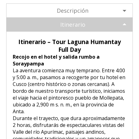
Tour Puno – Copacabana – Isla del
Huchuy Qosqo Trek 3D/2N | Machu
SALKANTAY
Inca
Coloniales entre Sillar
Tour Salar de Uyuni 2 Días / 1
Sol
Picchu
Descripción
Noche
Amanecer en Cusco desde un Globo
Excursión a la Catarata de Pillones |
Salkantay Trek 4D| Ruta Ancestral
PAQUETES TURÍSTICOS
Tour Chullpas de Sillustani desde
Tour Camino Inca 1 Día / Trekking
Itinerario
Aerostático
Naturaleza entre Rocas y Cascadas
La Paz | Ruta de la muerte en
hacia Machu Picchu
Puno
Inolvidable a Machu Picchu
bicicleta
Tour Perú: Lima – Arequipa – Cusco
Itinerario – Tour Laguna Humantay
BLOG
Salkantay Trek 2D| Caminata
Tour Isla de los Uros, Amantaní y
Tour Machu Picchu, Montaña de
Full Day
Copacabana desde la Paz | Full day
Montañas Glaciares y Selva Andina
Taquile
Colores y Laguna Humantay 3 días
Recojo en el hotel y salida rumbo a
Tour Machu Picchu 5Dias/4Noches
CONTACTANOS
Soraypampa
Tiwanaku desde La Paz | Full day
Tour Machu Picchu 1 Día / Desde
La aventura comienza muy temprano. Entre 4:00
Tour Machu Picchu 4 Días/3Noches
Cusco
y 5:00 a. m., pasamos a recogerte por tu hotel en
Cusco (centro histórico o zonas cercanas). A
bordo de nuestro transporte turístico, iniciamos
Choquequirao Trek 4 dias 3 noches
Salkantay Trek 4D| Ruta Ancestral
el viaje hacia el pintoresco pueblo de Mollepata,
hacia Machu Picchu
ubicado a 2,900 m s. n. m., en la provincia de
Anta.
Durante el trayecto, que dura aproximadamente
2 horas, disfrutarás de espectaculares vistas del
Valle del río Apurímac, paisajes andinos,
comunidades tradicionales y un amanecer que