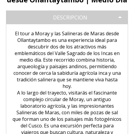
Tour Puno – Copacabana – Isla del
Huchuy Qosqo Trek 3D/2N | Machu
SALKANTAY
Inca
Coloniales entre Sillar
Tour Salar de Uyuni 2 Días / 1
Sol
Picchu
Noche
DESCRIPCION
Amanecer en Cusco desde un Globo
Excursión a la Catarata de Pillones |
Salkantay Trek 4D| Ruta Ancestral
PAQUETES TURÍSTICOS
Tour Chullpas de Sillustani desde
Tour Camino Inca 1 Día / Trekking
Aerostático
Naturaleza entre Rocas y Cascadas
La Paz | Ruta de la muerte en
hacia Machu Picchu
Puno
Inolvidable a Machu Picchu
bicicleta
El tour a Moray y las Salineras de Maras desde
Tour Perú: Lima – Arequipa – Cusco
Ollantaytambo es una experiencia ideal para
BLOG
Salkantay Trek 2D| Caminata
Tour Isla de los Uros, Amantaní y
Tour Machu Picchu, Montaña de
descubrir dos de los atractivos más
Copacabana desde la Paz | Full day
Montañas Glaciares y Selva Andina
Taquile
Colores y Laguna Humantay 3 días
emblemáticos del Valle Sagrado de los Incas en
Tour Machu Picchu 5Dias/4Noches
CONTACTANOS
medio día. Este recorrido combina historia,
Tiwanaku desde La Paz | Full day
arqueología y paisajes andinos, permitiendo
Tour Machu Picchu 1 Día / Desde
Tour Machu Picchu 4 Días/3Noches
conocer de cerca la sabiduría agrícola inca y una
Cusco
tradición salinera que se mantiene viva hasta
hoy.
Choquequirao Trek 4 dias 3 noches
Salkantay Trek 4D| Ruta Ancestral
A lo largo del trayecto, visitarás el fascinante
hacia Machu Picchu
complejo circular de
Moray
, un antiguo
laboratorio agrícola, y las impresionantes
Salineras de Maras
, con miles de pozas de sal
que forman uno de los paisajes más fotogénicos
del Cusco. Es una excursión perfecta para
viajeros que buscan cultura, naturaleza y