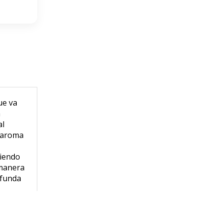
ue va
a
al
y aroma
tiendo
 manera
ofunda