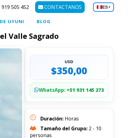
 919 505 452
CONTACTANOS
ES
▾
 DE UYUNI
BLOG
l Valle Sagrado
USD
$350,00
WhatsApp:
+51 931 145 273
Duración:
Horas
Tamaño del Grupo:
2 - 10
personas