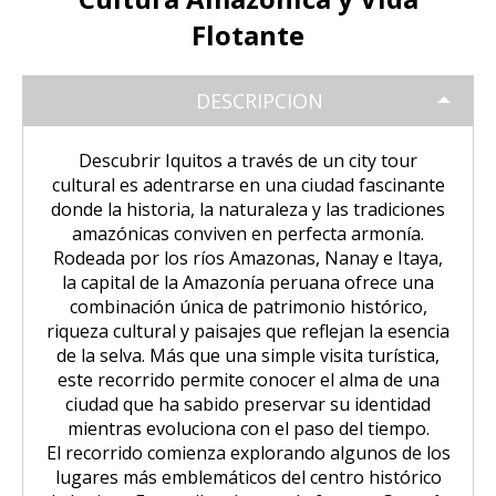
Tour Puno – Copacabana – Isla del
Huchuy Qosqo Trek 3D/2N | Machu
SALKANTAY
Inca
Coloniales entre Sillar
Tour Salar de Uyuni 2 Días / 1
Sol
Picchu
Flotante
Noche
Amanecer en Cusco desde un Globo
Excursión a la Catarata de Pillones |
Salkantay Trek 4D| Ruta Ancestral
PAQUETES TURÍSTICOS
Tour Chullpas de Sillustani desde
Tour Camino Inca 1 Día / Trekking
Aerostático
Naturaleza entre Rocas y Cascadas
La Paz | Ruta de la muerte en
hacia Machu Picchu
DESCRIPCION
Puno
Inolvidable a Machu Picchu
bicicleta
Tour Perú: Lima – Arequipa – Cusco
BLOG
Salkantay Trek 2D| Caminata
Descubrir Iquitos a través de un city tour
Tour Isla de los Uros, Amantaní y
Tour Machu Picchu, Montaña de
Copacabana desde la Paz | Full day
Montañas Glaciares y Selva Andina
cultural es adentrarse en una ciudad fascinante
Taquile
Colores y Laguna Humantay 3 días
Tour Machu Picchu 5Dias/4Noches
donde la historia, la naturaleza y las tradiciones
CONTACTANOS
amazónicas conviven en perfecta armonía.
Tiwanaku desde La Paz | Full day
Tour Machu Picchu 1 Día / Desde
Rodeada por los ríos Amazonas, Nanay e Itaya,
Tour Machu Picchu 4 Días/3Noches
Cusco
la capital de la Amazonía peruana ofrece una
combinación única de patrimonio histórico,
Choquequirao Trek 4 dias 3 noches
riqueza cultural y paisajes que reflejan la esencia
Salkantay Trek 4D| Ruta Ancestral
hacia Machu Picchu
de la selva. Más que una simple visita turística,
este recorrido permite conocer el alma de una
ciudad que ha sabido preservar su identidad
mientras evoluciona con el paso del tiempo.
El recorrido comienza explorando algunos de los
lugares más emblemáticos del centro histórico