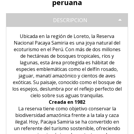
peruana
Tour Puno – Copacabana – Isla del
Huchuy Qosqo Trek 3D/2N | Machu
SALKANTAY
Inca
Coloniales entre Sillar
Tour Salar de Uyuni 2 Días / 1
Sol
Picchu
Noche
Amanecer en Cusco desde un Globo
DESCRIPCION
Excursión a la Catarata de Pillones |
Salkantay Trek 4D| Ruta Ancestral
PAQUETES TURÍSTICOS
Tour Chullpas de Sillustani desde
Tour Camino Inca 1 Día / Trekking
Aerostático
Naturaleza entre Rocas y Cascadas
La Paz | Ruta de la muerte en
hacia Machu Picchu
Puno
Inolvidable a Machu Picchu
bicicleta
Ubicada en la región de Loreto, la Reserva
Tour Perú: Lima – Arequipa – Cusco
BLOG
Salkantay Trek 2D| Caminata
Nacional Pacaya Samiria es una joya natural del
Tour Isla de los Uros, Amantaní y
Tour Machu Picchu, Montaña de
Copacabana desde la Paz | Full day
Montañas Glaciares y Selva Andina
ecoturismo en el Perú. Con más de dos millones
Taquile
Colores y Laguna Humantay 3 días
Tour Machu Picchu 5Dias/4Noches
de hectáreas de bosques tropicales, ríos y
CONTACTANOS
lagunas, esta área protegida es hábitat de
Tiwanaku desde La Paz | Full day
Tour Machu Picchu 1 Día / Desde
especies emblemáticas como el delfín rosado,
Tour Machu Picchu 4 Días/3Noches
Cusco
jaguar, manatí amazónico y cientos de aves
exóticas. Su paisaje, conocido como el bosque de
Choquequirao Trek 4 dias 3 noches
los espejos, deslumbra por el reflejo perfecto del
Salkantay Trek 4D| Ruta Ancestral
cielo sobre sus aguas tranquilas.
hacia Machu Picchu
Creada en 1982
La reserva tiene como objetivo conservar la
biodiversidad amazónica frente a la tala y caza
ilegal. Hoy, Pacaya Samiria se ha convertido en
un referente del turismo sostenible, ofreciendo