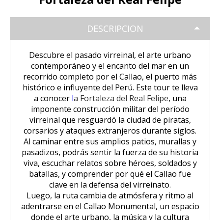
Tour Puno – Copacabana – Isla del
Huchuy Qosqo Trek 3D/2N | Machu
SALKANTAY
Inca
Coloniales entre Sillar
Tour Salar de Uyuni 2 Días / 1
Sol
Picchu
Noche
DESCRIPCION
Amanecer en Cusco desde un Globo
Excursión a la Catarata de Pillones |
Salkantay Trek 4D| Ruta Ancestral
PAQUETES TURÍSTICOS
Tour Chullpas de Sillustani desde
Tour Camino Inca 1 Día / Trekking
Aerostático
Naturaleza entre Rocas y Cascadas
La Paz | Ruta de la muerte en
hacia Machu Picchu
Puno
Inolvidable a Machu Picchu
bicicleta
Descubre el pasado virreinal, el arte urbano
Tour Perú: Lima – Arequipa – Cusco
contemporáneo y el encanto del mar en un
BLOG
Salkantay Trek 2D| Caminata
Tour Isla de los Uros, Amantaní y
Tour Machu Picchu, Montaña de
recorrido completo por el
Callao,
el puerto más
Copacabana desde la Paz | Full day
Montañas Glaciares y Selva Andina
Taquile
Colores y Laguna Humantay 3 días
histórico e influyente del Perú. Este tour te lleva
Tour Machu Picchu 5Dias/4Noches
CONTACTANOS
a conocer
l
a Fortaleza del Real Felipe
, una
Tiwanaku desde La Paz | Full day
imponente construcción militar del período
Tour Machu Picchu 1 Día / Desde
Tour Machu Picchu 4 Días/3Noches
virreinal que resguardó la ciudad de piratas,
Cusco
corsarios y ataques extranjeros durante siglos.
Al caminar entre sus amplios patios, murallas y
Choquequirao Trek 4 dias 3 noches
Salkantay Trek 4D| Ruta Ancestral
pasadizos, podrás sentir la fuerza de su historia
hacia Machu Picchu
viva, escuchar relatos sobre héroes, soldados y
batallas, y comprender por qué el Callao fue
clave en la defensa del virreinato.
Luego, la ruta cambia de atmósfera y ritmo al
adentrarse en el Callao Monumental, un espacio
donde el arte urbano, la música y la cultura