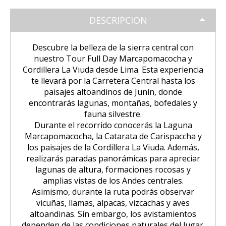
Tour Puno – Copacabana – Isla del
Huchuy Qosqo Trek 3D/2N | Machu
SALKANTAY
Inca
Coloniales entre Sillar
Tour Salar de Uyuni 2 Días / 1
Sol
Picchu
Noche
DESCRIPCION
Amanecer en Cusco desde un Globo
Excursión a la Catarata de Pillones |
Salkantay Trek 4D| Ruta Ancestral
PAQUETES TURÍSTICOS
Tour Chullpas de Sillustani desde
Tour Camino Inca 1 Día / Trekking
Aerostático
Naturaleza entre Rocas y Cascadas
La Paz | Ruta de la muerte en
hacia Machu Picchu
Descubre la belleza de la sierra central con
Puno
Inolvidable a Machu Picchu
bicicleta
nuestro
Tour Full Day Marcapomacocha
y
Tour Perú: Lima – Arequipa – Cusco
BLOG
Cordillera La Viuda desde Lima
.
Esta experiencia
Salkantay Trek 2D| Caminata
Tour Isla de los Uros, Amantaní y
Tour Machu Picchu, Montaña de
te llevará por la Carretera Central hasta los
Copacabana desde la Paz | Full day
Montañas Glaciares y Selva Andina
Taquile
Colores y Laguna Humantay 3 días
paisajes altoandinos de Junín, donde
Tour Machu Picchu 5Dias/4Noches
CONTACTANOS
encontrarás lagunas, montañas, bofedales y
Tiwanaku desde La Paz | Full day
Tour Machu Picchu 1 Día / Desde
fauna silvestre.
Tour Machu Picchu 4 Días/3Noches
Cusco
Durante el recorrido conocerás la
Laguna
Marcapomacocha,
la
Catarata de Carispaccha
y
los paisajes de la
Cordillera La Viuda
.
Además,
Choquequirao Trek 4 dias 3 noches
Salkantay Trek 4D| Ruta Ancestral
realizarás paradas panorámicas para apreciar
hacia Machu Picchu
lagunas de altura, formaciones rocosas y
amplias vistas de los Andes centrales.
Asimismo, durante la ruta podrás observar
vicuñas, llamas, alpacas, vizcachas y aves
altoandinas. Sin embargo, los avistamientos
dependen de las condiciones naturales del lugar.