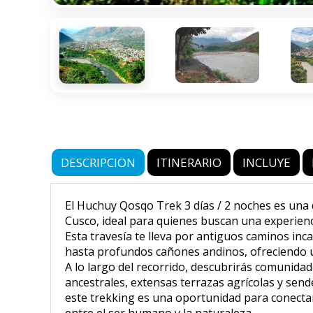
DESCRIPCION
ITINERARIO
INCLUYE
El Huchuy Qosqo Trek 3 días / 2 noches es una 
Cusco, ideal para quienes buscan una experiencia
Esta travesía te lleva por antiguos caminos in
hasta profundos cañones andinos, ofreciendo un
A lo largo del recorrido, descubrirás comunida
ancestrales, extensas terrazas agrícolas y se
este trekking es una oportunidad para conectar
entre el ser humano y la naturaleza.