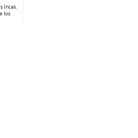
s Incas.
e los
a te
MENU DE NAVEGACIÓN
usco
Machu Picchu
anu
Arequipa
quitos
Lima
aquetes Turísticos
Salar de Uyuni