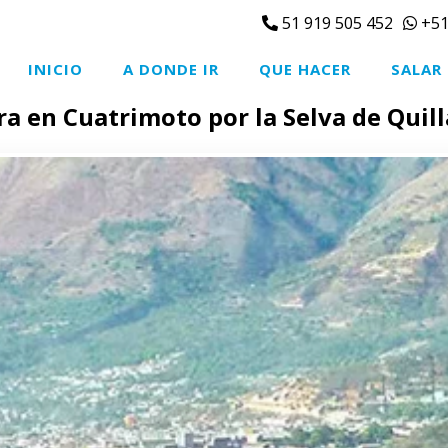
51 919 505 452
+51
INICIO
A DONDE IR
QUE HACER
SALAR
a en Cuatrimoto por la Selva de Qui