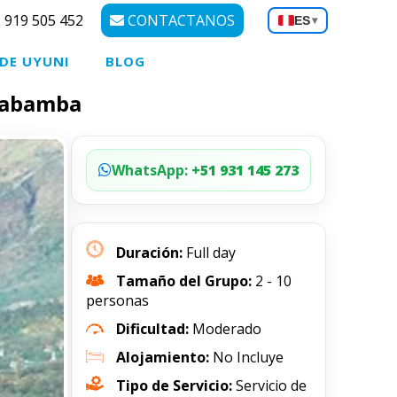
 919 505 452
CONTACTANOS
ES
▾
 DE UYUNI
BLOG
llabamba
WhatsApp:
+51 931 145 273
Duración:
Full day
Tamaño del Grupo:
2 - 10
personas
Dificultad:
Moderado
Alojamiento:
No Incluye
Tipo de Servicio:
Servicio de