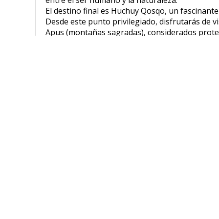
El destino final es Huchuy Qosqo, un fascinante
Desde este punto privilegiado, disfrutarás de 
Apus (montañas sagradas), considerados protec
El trek Huchuy Qosqo 3D/2N es perfecto para vi
enriquecedora, combinando caminatas moderadas
Más que un trekking, es una experiencia trans
acercan al corazón del mundo andino.
Estamos genuinamente comprometidos co
viajes responsables y sostenibles qu
construyan experiencias significativas.