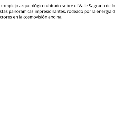
 complejo arqueológico ubicado sobre el Valle Sagrado de lo
vistas panorámicas impresionantes, rodeado por la energía d
tores en la cosmovisión andina.
ajeros que desean vivir una aventura accesible pero
, paisajes únicos y una inmersión cultural auténtica.
formadora donde cada sendero, cada montaña y cada histori
CONTACTO DE INFORMACIÓN
Nuestra presencia operativa se extiende por 6
C
países y 10 oficinas
M
+51 919 505 452
n
I
info@machupicchuholiday.com
e
P
Calle Maruri Cusco #146