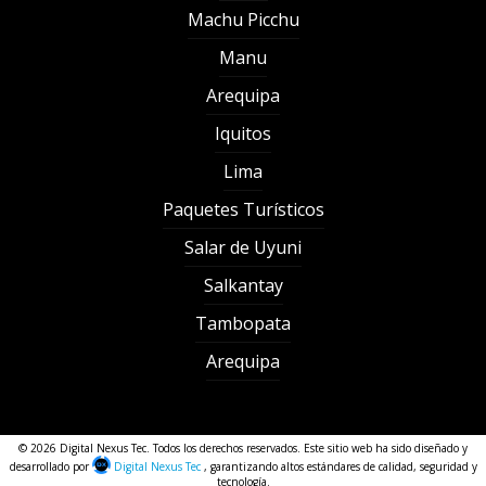
Machu Picchu
Manu
Arequipa
Iquitos
Lima
Paquetes Turísticos
Salar de Uyuni
Salkantay
Tambopata
Arequipa
© 2026 Digital Nexus Tec. Todos los derechos reservados. Este sitio web ha sido diseñado y
desarrollado por
Digital Nexus Tec
, garantizando altos estándares de calidad, seguridad y
tecnología.