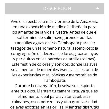
Tour Puno – Copacabana – Isla del
Huchuy Qosqo Trek 3D/2N | Machu
SALKANTAY
Inca
Coloniales entre Sillar
Tour Salar de Uyuni 2 Días / 1
Sol
Picchu
DESCRIPCIÓN
Noche
Amanecer en Cusco desde un Globo
Excursión a la Catarata de Pillones |
Salkantay Trek 4D| Ruta Ancestral
PAQUETES TURÍSTICOS
Tour Chullpas de Sillustani desde
Tour Camino Inca 1 Día / Trekking
Aerostático
Naturaleza entre Rocas y Cascadas
La Paz | Ruta de la muerte en
hacia Machu Picchu
Vive el espectáculo más vibrante de la Amazonía
Puno
Inolvidable a Machu Picchu
bicicleta
en una expedición de medio día diseñada para
Tour Perú: Lima – Arequipa – Cusco
los amantes de la vida silvestre. Antes de que el
BLOG
Salkantay Trek 2D| Caminata
Tour Isla de los Uros, Amantaní y
Tour Machu Picchu, Montaña de
sol termine de salir, navegaremos por las
Copacabana desde la Paz | Full day
Montañas Glaciares y Selva Andina
Taquile
Colores y Laguna Humantay 3 días
tranquilas aguas del río Tambopata para ser
Tour Machu Picchu 5Dias/4Noches
testigos de un fenómeno natural asombroso: la
CONTACTANOS
Tiwanaku desde La Paz | Full day
congregación de decenas de loros, guacamayos
Tour Machu Picchu 1 Día / Desde
Tour Machu Picchu 4 Días/3Noches
y periquitos en las paredes de arcilla (collpas).
Cusco
Este festín de colores y sonidos, donde las aves
se alimentan de minerales esenciales, es una de
Choquequirao Trek 4 dias 3 noches
Salkantay Trek 4D| Ruta Ancestral
las experiencias más icónicas y memorables de
hacia Machu Picchu
Tambopata.
Durante la navegación, la selva se despierta
ante tus ojos. Mantén tu cámara lista, ya que es
el momento ideal para avistar capibaras,
caimanes, osos perezosos y una gran variedad
de aves exóticas en las orillas. Mientras disfrutas